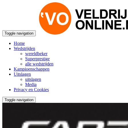
Toggle navigation
Home
Wedstrijden
wereldbeker
Superprestige
alle wedstrijden
Kampioenschappen
Uitslagen
uitslagen
Media
Privacy en Cookies
Toggle navigation