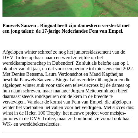
Pauwels Sauzen - Bingoal heeft zijn dameskern versterkt met
een jong talent: de 17-jarige Nederlandse Fem van Empel.
Afgelopen winter schreef ze nog het junioresklassement van de
DVV Trofee op haar naam en werd ze vijfde op het
wereldkampioenschap in Dubendorf. Ze sluit als belofte aan op 1
oktober van dit jaar, en dat voor een periode tot minstens eind 2022.
Met Denise Betsema, Laura Verdonschot en Maud Kaptheijns
beschikt Pauwels Sauzen - Bingoal al over drie uithangborden die
afgelopen winter stuk voor stuk een televisiecross bij de dames op
hun naam schreven, maar manager Jurgen Mettepenningen bleef
daarnaast steeds rondspeuren om de kern in de breedte te
verstevigen. Vandaar de komst van Fem van Empel, die afgelopen
winter het voetballen liet vallen voor het veldrijden. Met succes dus:
winst in de Helen 100 Trophy, het nieuwe project voor meisjes-
juniores in de DVV Trofee, maar zelf onthoudt ze vooral ook haar
WK- en wereldbekerselecties.