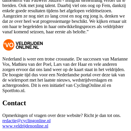
dameskern van Pauwels Sauzen - Bingoal stelselmatig verder uit te
breiden. Ook met jong talent. Daarbij viel ons oog op Fem, dankzij
enkele goede resultaten tijdens het afgelopen veldritseizoen.
Aangezien ze nog niet zo lang crost en nog erg jong is, denken we
dat ze over heel wat progressiemarge beschikt. We kijken ernaar uit
om haar te begeleiden in haar ontwikkelingsproces als veldrijdster
vanaf komend seizoen, haar eerste als belofte.”
Nederland is weer een trotse crossnatie. De successen van Marianne
Vos, Mathieu van der Poel, Lars van der Haar en vele anderen
zorgen ervoor dat ons land weer op de kaart staat in het veldrijden.
De hoogste tijd dus voor een Nederlandse portal over deze tak van
de wielersport met het laatste nieuws, wedstrijdverslagen en
achtergronden. Dit is een initiatief van CyclingOnline.nl en
Sportfoto.nl.
Contact
Opmerkingen of vragen over deze website? Richt je dan tot ons.
redactie@cyclingonline.nl
www.veldrijdenonline.nl