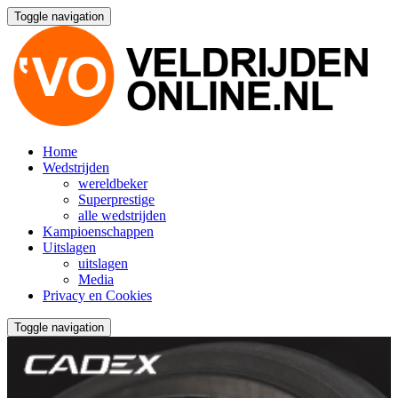
Toggle navigation
Home
Wedstrijden
wereldbeker
Superprestige
alle wedstrijden
Kampioenschappen
Uitslagen
uitslagen
Media
Privacy en Cookies
Toggle navigation