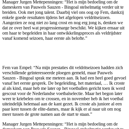
Manager Jurgen Mettepenningen: “Het is mijn bedoeling om de
dameskern van Pauwels Sauzen - Bingoal stelselmatig verder uit te
breiden. Ook met jong talent. Daarbij viel ons oog op Fem, dankzij
enkele goede resultaten tijdens het afgelopen veldritseizoen.
Aangezien ze nog niet zo lang crost en nog erg jong is, denken we
dat ze over heel wat progressiemarge beschikt. We kijken ernaar uit
om haar te begeleiden in haar ontwikkelingsproces als veldrijdster
vanaf komend seizoen, haar eerste als belofte.”
Fem van Empel: “Na mijn prestaties dit veldritseizoen hadden zich
verschillende geïnteresseerde ploegen gemeld, maar Pauwels
Sauzen - Bingoal sprak me meteen aan. Ik had een heel goed gevoel
vanaf het eerste gesprek. De begeleiding, het materiaal, … Ik croste
al als kind, maar heb me later op het voetballen gericht toen ik werd
gescout voor de Nederlandse voetbalselectie. Maar het begon later
weer te kriebelen om te crossen, en in november heb ik het voetbal
uiteindelijk helemaal aan de kant gezet. Ik croste als juniore al een
paar keer tussen de elite-dames, maar ik kijk er al naar uit om nog
meer tussen de grote namen aan de start te staan.”
Manager Jurgen Mettepenningen: “Het is mijn bedoeling om de