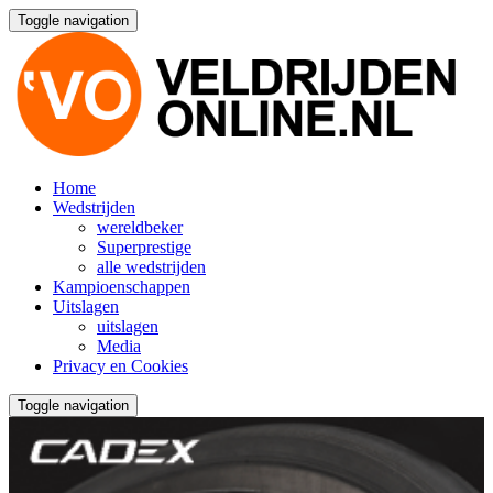
Toggle navigation
Home
Wedstrijden
wereldbeker
Superprestige
alle wedstrijden
Kampioenschappen
Uitslagen
uitslagen
Media
Privacy en Cookies
Toggle navigation