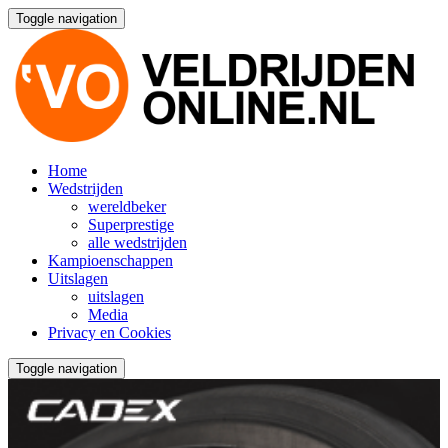
Toggle navigation
Home
Wedstrijden
wereldbeker
Superprestige
alle wedstrijden
Kampioenschappen
Uitslagen
uitslagen
Media
Privacy en Cookies
Toggle navigation