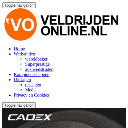
Toggle navigation
Home
Wedstrijden
wereldbeker
Superprestige
alle wedstrijden
Kampioenschappen
Uitslagen
uitslagen
Media
Privacy en Cookies
Toggle navigation