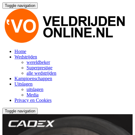
Toggle navigation
Home
Wedstrijden
wereldbeker
Superprestige
alle wedstrijden
Kampioenschappen
Uitslagen
uitslagen
Media
Privacy en Cookies
Toggle navigation