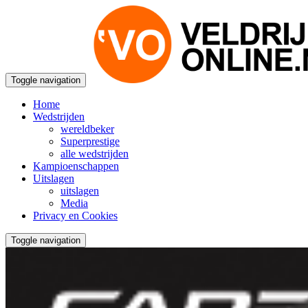
Toggle navigation
Home
Wedstrijden
wereldbeker
Superprestige
alle wedstrijden
Kampioenschappen
Uitslagen
uitslagen
Media
Privacy en Cookies
Toggle navigation