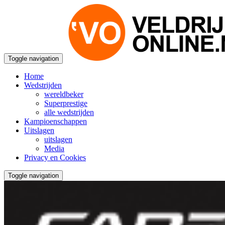
Toggle navigation
Home
Wedstrijden
wereldbeker
Superprestige
alle wedstrijden
Kampioenschappen
Uitslagen
uitslagen
Media
Privacy en Cookies
Toggle navigation