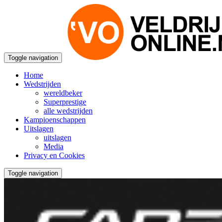
Toggle navigation
Home
Wedstrijden
wereldbeker
Superprestige
alle wedstrijden
Kampioenschappen
Uitslagen
uitslagen
Media
Privacy en Cookies
Toggle navigation