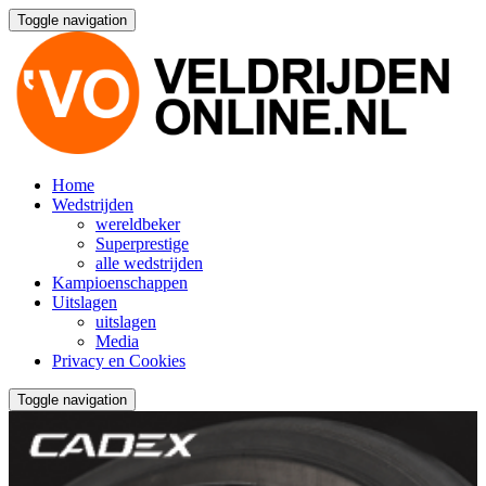
Toggle navigation
Home
Wedstrijden
wereldbeker
Superprestige
alle wedstrijden
Kampioenschappen
Uitslagen
uitslagen
Media
Privacy en Cookies
Toggle navigation