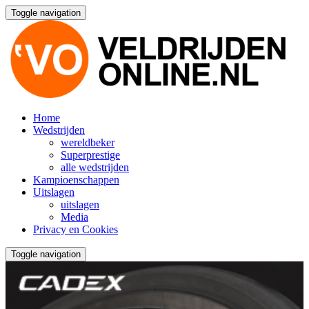
Toggle navigation
Home
Wedstrijden
wereldbeker
Superprestige
alle wedstrijden
Kampioenschappen
Uitslagen
uitslagen
Media
Privacy en Cookies
Toggle navigation