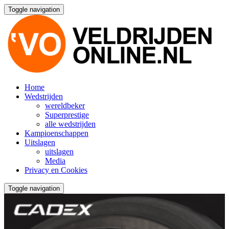
Toggle navigation
Home
Wedstrijden
wereldbeker
Superprestige
alle wedstrijden
Kampioenschappen
Uitslagen
uitslagen
Media
Privacy en Cookies
Toggle navigation