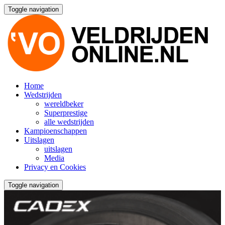
Toggle navigation
Home
Wedstrijden
wereldbeker
Superprestige
alle wedstrijden
Kampioenschappen
Uitslagen
uitslagen
Media
Privacy en Cookies
Toggle navigation