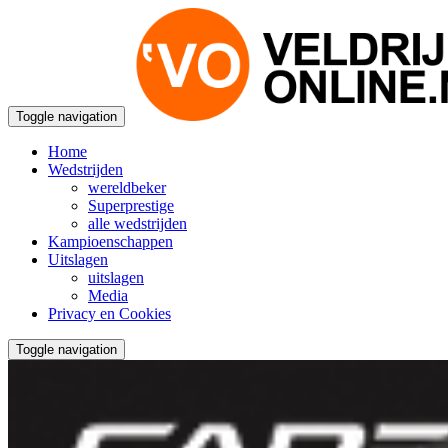
Toggle navigation
Home
Wedstrijden
wereldbeker
Superprestige
alle wedstrijden
Kampioenschappen
Uitslagen
uitslagen
Media
Privacy en Cookies
Toggle navigation