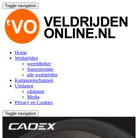
Toggle navigation
Home
Wedstrijden
wereldbeker
Superprestige
alle wedstrijden
Kampioenschappen
Uitslagen
uitslagen
Media
Privacy en Cookies
Toggle navigation