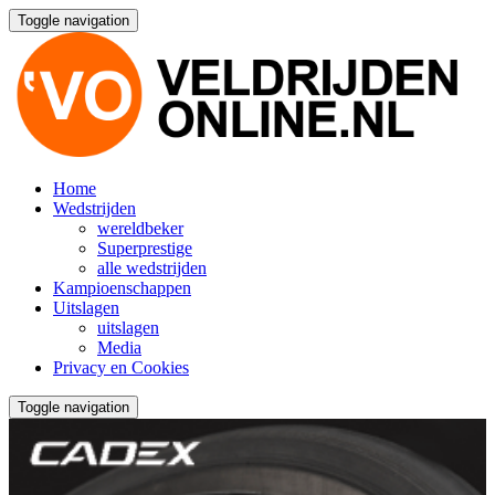
Toggle navigation
Home
Wedstrijden
wereldbeker
Superprestige
alle wedstrijden
Kampioenschappen
Uitslagen
uitslagen
Media
Privacy en Cookies
Toggle navigation