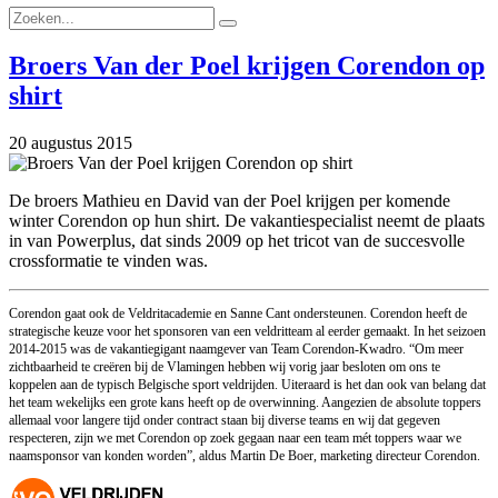
Broers Van der Poel krijgen Corendon op
shirt
20 augustus 2015
De broers Mathieu en David van der Poel krijgen per komende
winter Corendon op hun shirt. De vakantiespecialist neemt de plaats
in van Powerplus, dat sinds 2009 op het tricot van de succesvolle
crossformatie te vinden was.
Corendon gaat ook de Veldritacademie en Sanne Cant ondersteunen. Corendon heeft de
strategische keuze voor het sponsoren van een veldritteam al eerder gemaakt. In het seizoen
2014-2015 was de vakantiegigant naamgever van Team Corendon-Kwadro. “Om meer
zichtbaarheid te creëren bij de Vlamingen hebben wij vorig jaar besloten om ons te
koppelen aan de typisch Belgische sport veldrijden. Uiteraard is het dan ook van belang dat
het team wekelijks een grote kans heeft op de overwinning. Aangezien de absolute toppers
allemaal voor langere tijd onder contract staan bij diverse teams en wij dat gegeven
respecteren, zijn we met Corendon op zoek gegaan naar een team mét toppers waar we
naamsponsor van konden worden”, aldus Martin De Boer, marketing directeur Corendon.