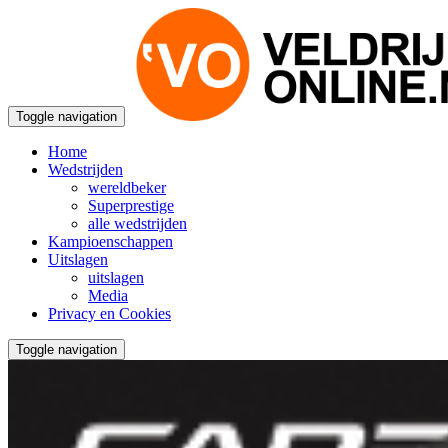
Toggle navigation
Home
Wedstrijden
wereldbeker
Superprestige
alle wedstrijden
Kampioenschappen
Uitslagen
uitslagen
Media
Privacy en Cookies
Toggle navigation