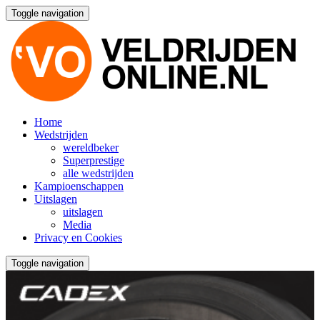
Toggle navigation
Home
Wedstrijden
wereldbeker
Superprestige
alle wedstrijden
Kampioenschappen
Uitslagen
uitslagen
Media
Privacy en Cookies
Toggle navigation