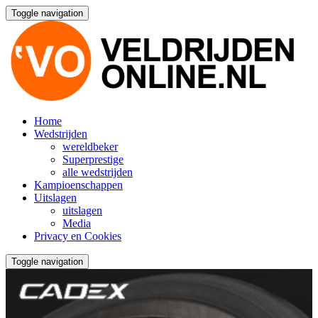
Toggle navigation
Home
Wedstrijden
wereldbeker
Superprestige
alle wedstrijden
Kampioenschappen
Uitslagen
uitslagen
Media
Privacy en Cookies
Toggle navigation