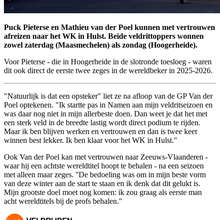
Puck Pieterse en Mathieu van der Poel kunnen met vertrouwen
afreizen naar het WK in Hulst. Beide veldrittoppers wonnen
zowel zaterdag (Maasmechelen) als zondag (Hoogerheide).
Voor Pieterse - die in Hoogerheide in de slotronde toesloeg - waren
dit ook direct de eerste twee zeges in de wereldbeker in 2025-2026.
"Natuurlijk is dat een opsteker" liet ze na afloop van de GP Van der
Poel optekenen. "Ik startte pas in Namen aan mijn veldritseizoen en
was daar nog niet in mijn allerbeste doen. Dan weet je dat het met
een sterk veld in de breedte lastig wordt direct podium te rijden.
Maar ik ben blijven werken en vertrouwen en dan is twee keer
winnen best lekker. Ik ben klaar voor het WK in Hulst."
Ook Van der Poel kan met vertrouwen naar Zeeuws-Vlaanderen -
waar hij een achtste wereldtitel hoopt te behalen - na een seizoen
met alleen maar zeges. ''De bedoeling was om in mijn beste vorm
van deze winter aan de start te staan en ik denk dat dit gelukt is.
Mijn grootste doel moet nog komen: ik zou graag als eerste man
acht wereldtitels bij de profs behalen."