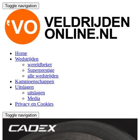
Toggle navigation
Home
Wedstrijden
wereldbeker
Superprestige
alle wedstrijden
Kampioenschappen
Uitslagen
uitslagen
Media
Privacy en Cookies
Toggle navigation