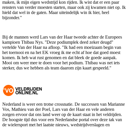
maken, ik mijn eigen wedstrijd kon rijden. Ik wist dat er een paar
rensters van verder moesten starten, maar ook zij kwamen niet op. Ik
hield dat wel in de gaten. Maar uiteindelijk win ik hier, heel
bijzonder."
Bij de mannen werd Lars van der Haar tweede achter de Europees
kampioen
Thibau
Nys
. ''Deze podiumplek deed zeker deugd''
vertelde Van der Haar na afloop. "Ik had een moeizaam begin van
het toernooi en na het EK vroeg ik me echt af hoe dat goed moest
komen. Ik heb wat rust genomen en dat bleek de goede aanpak.
Mooi om weer mee te doen voor het podium.
Thibau
was net iets
sterker, dus we hebben als team daarom zijn kaart gespeeld."
Nederland is weer een trotse crossnatie. De successen van Marianne
Vos, Mathieu van der Poel, Lars van der Haar en vele anderen
zorgen ervoor dat ons land weer op de kaart staat in het veldrijden.
De hoogste tijd dus voor een Nederlandse portal over deze tak van
de wielersport met het laatste nieuws, wedstrijdverslagen en