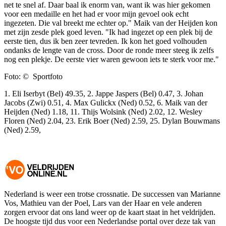
net te snel af. Daar baal ik enorm van, want ik was hier gekomen
voor een medaille en het had er voor mijn gevoel ook echt
ingezeten. Die val breekt me echter op." Maik van der Heijden kon
met zijn zesde plek goed leven. "Ik had ingezet op een plek bij de
eerste tien, dus ik ben zeer tevreden. Ik kon het goed volhouden
ondanks de lengte van de cross. Door de ronde meer steeg ik zelfs
nog een plekje. De eerste vier waren gewoon iets te sterk voor me."
Foto: © Sportfoto
1. Eli Iserbyt (Bel) 49.35, 2. Jappe Jaspers (Bel) 0.47, 3. Johan
Jacobs (Zwi) 0.51, 4. Max Gulickx (Ned) 0.52, 6. Maik van der
Heijden (Ned) 1.18, 11. Thijs Wolsink (Ned) 2.02, 12. Wesley
Floren (Ned) 2.04, 23. Erik Boer (Ned) 2.59, 25. Dylan Bouwmans
(Ned) 2.59,
Nederland is weer een trotse crossnatie. De successen van Marianne
Vos, Mathieu van der Poel, Lars van der Haar en vele anderen
zorgen ervoor dat ons land weer op de kaart staat in het veldrijden.
De hoogste tijd dus voor een Nederlandse portal over deze tak van