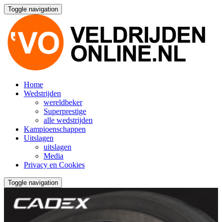
Toggle navigation
Home
Wedstrijden
wereldbeker
Superprestige
alle wedstrijden
Kampioenschappen
Uitslagen
uitslagen
Media
Privacy en Cookies
Toggle navigation