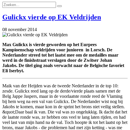
Gulickx vierde op EK Veldrijden
08 november 2014
Max Gulickx is vierde geworden op het Eurpees
Kampioenschap veldrijden voor junioren in Lorsch. De
Nederlander streed tot het laatst mee om de medailles maar
werd in de finishstraat verslagen door de Zwitser Johan
Jakobs. De titel ging zoals verwacht naar de Belgische favoriet
Eli Iserbyt.
Maik van der Heijden was de tweede Nederlander in de top 10:
zesde. Gulickx reed lang op de derde/vierde plaats samen met de
Belg Jappe Jaspers, maar in de voorlaatste ronde reed de Vlaming
bij hem weg na een val van Gulickx. De Nederlander wist nog bij
Jakobs te komen, maar kon in de sprint het brons niet veilig stellen.
&quot;Daar baal ik van. Die val was zo ongelukkig. Ik dacht dat het
de laatste ronde was, ze hebben ons veel te lang laten rijden, en had
veel last van mijn hand na de val. Toch hoopte ik tot het laatst op het
brons, maar Jakobs - die problemen had met zijn ketting - was me