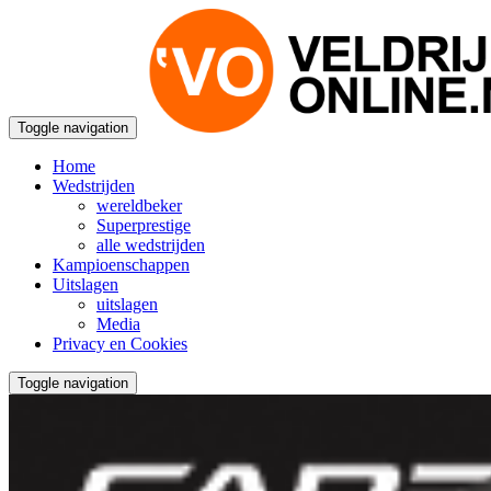
Toggle navigation
Home
Wedstrijden
wereldbeker
Superprestige
alle wedstrijden
Kampioenschappen
Uitslagen
uitslagen
Media
Privacy en Cookies
Toggle navigation