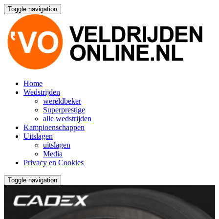
Toggle navigation
Home
Wedstrijden
wereldbeker
Superprestige
alle wedstrijden
Kampioenschappen
Uitslagen
uitslagen
Media
Privacy en Cookies
Toggle navigation