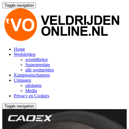
Toggle navigation
Home
Wedstrijden
wereldbeker
Superprestige
alle wedstrijden
Kampioenschappen
Uitslagen
uitslagen
Media
Privacy en Cookies
Toggle navigation