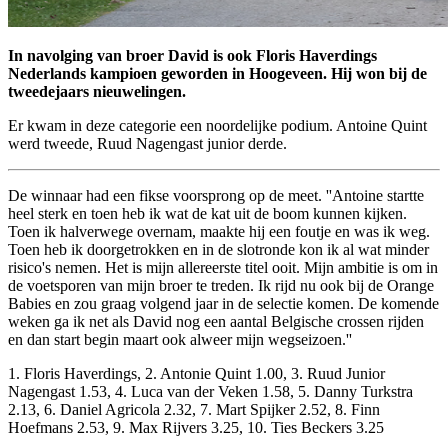
In navolging van broer David is ook Floris Haverdings
Nederlands kampioen geworden in Hoogeveen. Hij won bij de
tweedejaars nieuwelingen.
Er kwam in deze categorie een noordelijke podium. Antoine Quint
werd tweede, Ruud Nagengast junior derde.
De winnaar had een fikse voorsprong op de meet. ''Antoine startte
heel sterk en toen heb ik wat de kat uit de boom kunnen kijken.
Toen ik halverwege overnam, maakte hij een foutje en was ik weg.
Toen heb ik doorgetrokken en in de slotronde kon ik al wat minder
risico's nemen. Het is mijn allereerste titel ooit. Mijn ambitie is om in
de voetsporen van mijn broer te treden. Ik rijd nu ook bij de Orange
Babies en zou graag volgend jaar in de selectie komen. De komende
weken ga ik net als David nog een aantal Belgische crossen rijden
en dan start begin maart ook alweer mijn wegseizoen.''
1. Floris Haverdings, 2. Antonie Quint 1.00, 3. Ruud Junior
Nagengast 1.53, 4. Luca van der Veken 1.58, 5. Danny Turkstra
2.13, 6. Daniel Agricola 2.32, 7. Mart Spijker 2.52, 8. Finn
Hoefmans 2.53, 9. Max Rijvers 3.25, 10. Ties Beckers 3.25