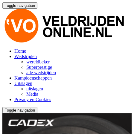
Toggle navigation
Home
Wedstrijden
wereldbeker
Superprestige
alle wedstrijden
Kampioenschappen
Uitslagen
uitslagen
Media
Privacy en Cookies
Toggle navigation