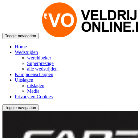
Toggle navigation
Home
Wedstrijden
wereldbeker
Superprestige
alle wedstrijden
Kampioenschappen
Uitslagen
uitslagen
Media
Privacy en Cookies
Toggle navigation