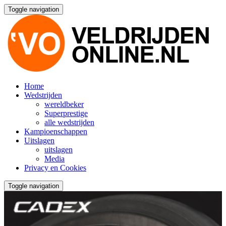
Toggle navigation
Home
Wedstrijden
wereldbeker
Superprestige
alle wedstrijden
Kampioenschappen
Uitslagen
uitslagen
Media
Privacy en Cookies
Toggle navigation