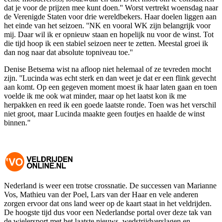
dat je voor de prijzen mee kunt doen.'' Worst vertrekt woensdag naar
de Verenigde Staten voor drie wereldbekers. Haar doelen liggen aan
het einde van het seizoen. ''NK en vooral WK zijn belangrijk voor
mij. Daar wil ik er opnieuw staan en hopelijk nu voor de winst. Tot
die tijd hoop ik een stabiel seizoen neer te zetten. Meestal groei ik
dan nog naar dat absolute topniveau toe.''
Denise Betsema wist na afloop niet helemaal of ze tevreden mocht
zijn. ''Lucinda was echt sterk en dan weet je dat er een flink gevecht
aan komt. Op een gegeven moment moest ik haar laten gaan en toen
voelde ik me ook wat minder, maar op het laatst kon ik me
herpakken en reed ik een goede laatste ronde. Toen was het verschil
niet groot, maar Lucinda maakte geen foutjes en haalde de winst
binnen."
Nederland is weer een trotse crossnatie. De successen van Marianne
Vos, Mathieu van der Poel, Lars van der Haar en vele anderen
zorgen ervoor dat ons land weer op de kaart staat in het veldrijden.
De hoogste tijd dus voor een Nederlandse portal over deze tak van
de wielersport met het laatste nieuws, wedstrijdverslagen en