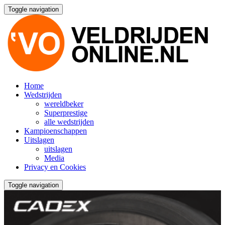
Toggle navigation
Home
Wedstrijden
wereldbeker
Superprestige
alle wedstrijden
Kampioenschappen
Uitslagen
uitslagen
Media
Privacy en Cookies
Toggle navigation