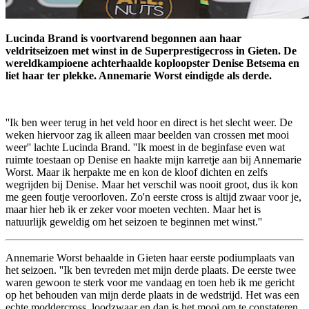
Lucinda Brand is voortvarend begonnen aan haar
veldritseizoen met winst in de Superprestigecross in Gieten. De
wereldkampioene achterhaalde koploopster Denise Betsema en
liet haar ter plekke. Annemarie Worst eindigde als derde.
''Ik ben weer terug in het veld hoor en direct is het slecht weer. De
weken hiervoor zag ik alleen maar beelden van crossen met mooi
weer'' lachte Lucinda Brand. ''Ik moest in de beginfase even wat
ruimte toestaan op Denise en haakte mijn karretje aan bij Annemarie
Worst. Maar ik herpakte me en kon de kloof dichten en zelfs
wegrijden bij Denise. Maar het verschil was nooit groot, dus ik kon
me geen foutje veroorloven. Zo'n eerste cross is altijd zwaar voor je,
maar hier heb ik er zeker voor moeten vechten. Maar het is
natuurlijk geweldig om het seizoen te beginnen met winst.''
Annemarie Worst behaalde in Gieten haar eerste podiumplaats van
het seizoen. ''Ik ben tevreden met mijn derde plaats. De eerste twee
waren gewoon te sterk voor me vandaag en toen heb ik me gericht
op het behouden van mijn derde plaats in de wedstrijd. Het was een
echte moddercross, loodzwaar en dan is het mooi om te constateren