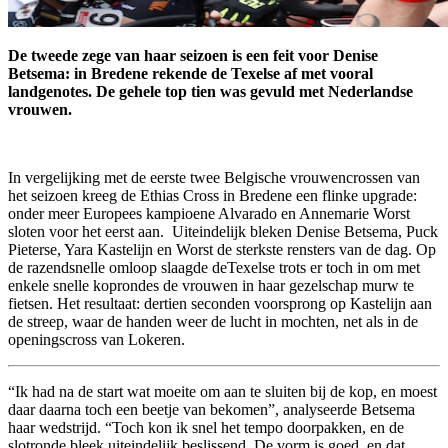
De tweede zege van haar seizoen is een feit voor Denise
Betsema: in Bredene rekende de Texelse af met vooral
landgenotes. De gehele top tien was gevuld met Nederlandse
vrouwen.
In vergelijking met de eerste twee Belgische vrouwencrossen van
het seizoen kreeg de Ethias Cross in Bredene een flinke upgrade:
onder meer Europees kampioene Alvarado en Annemarie Worst
sloten voor het eerst aan. Uiteindelijk bleken Denise Betsema, Puck
Pieterse, Yara Kastelijn en Worst de sterkste rensters van de dag. Op
de razendsnelle omloop slaagde deTexelse trots er toch in om met
enkele snelle koprondes de vrouwen in haar gezelschap murw te
fietsen. Het resultaat: dertien seconden voorsprong op Kastelijn aan
de streep, waar de handen weer de lucht in mochten, net als in de
openingscross van Lokeren.
“Ik had na de start wat moeite om aan te sluiten bij de kop, en moest
daar daarna toch een beetje van bekomen”, analyseerde Betsema
haar wedstrijd. “Toch kon ik snel het tempo doorpakken, en de
slotronde bleek uiteindelijk beslissend. De vorm is goed, en dat