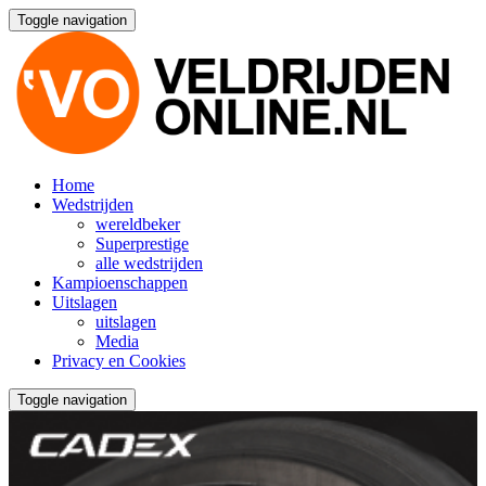
Toggle navigation
Home
Wedstrijden
wereldbeker
Superprestige
alle wedstrijden
Kampioenschappen
Uitslagen
uitslagen
Media
Privacy en Cookies
Toggle navigation